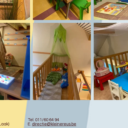
Tel. 011/60 64 94
Laak)
E.
directie@kleinereus.be