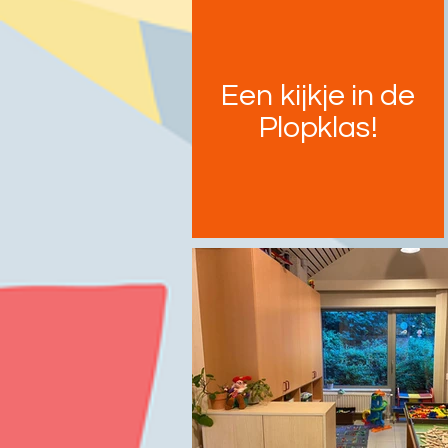
Een kijkje in de
Plopklas!